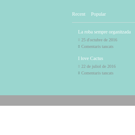
Recent
Popular
La roba sempre organitzada
25 d'octubre de 2016
a
Comentaris tancats
La
I love Cactus
roba
sempre
22 de juliol de 2016
organitzada
a
Comentaris tancats
I
love
Cactus