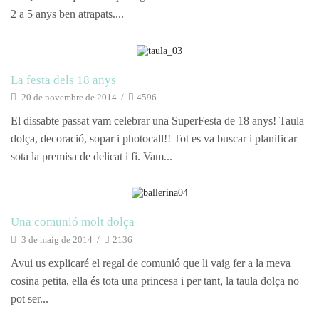
2 a 5 anys ben atrapats....
reposteria
La festa dels 18 anys
20 de novembre de 2014
/
4596
El dissabte passat vam celebrar una SuperFesta de 18 anys! Taula
dolça, decoració, sopar i photocall!! Tot es va buscar i planificar
sota la premisa de delicat i fi. Vam...
reposteria
Una comunió molt dolça
3 de maig de 2014
/
2136
Avui us explicaré el regal de comunió que li vaig fer a la meva
cosina petita, ella és tota una princesa i per tant, la taula dolça no
pot ser...