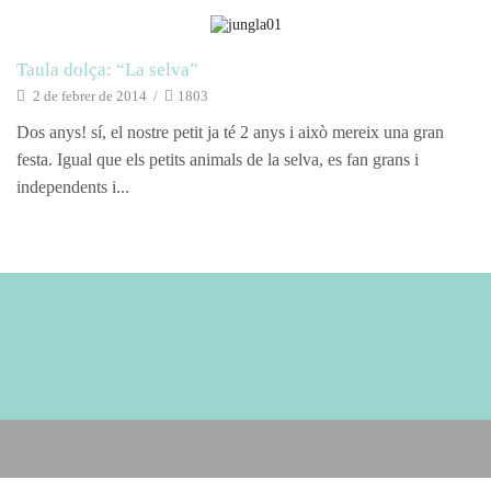
reposteria
Taula dolça: “La selva”
2 de febrer de 2014
/
1803
Dos anys! sí, el nostre petit ja té 2 anys i això mereix una gran
festa. Igual que els petits animals de la selva, es fan grans i
independents i...