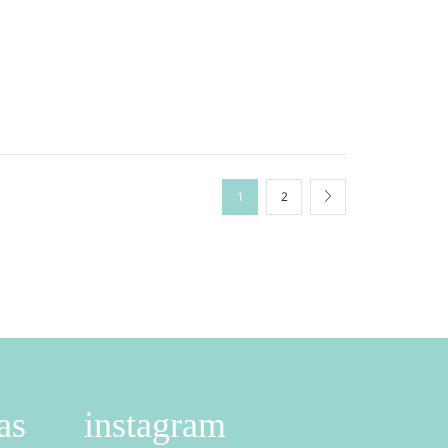
1
2
as
instagram