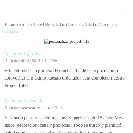
Home
Articles Posted By
Ariadna Corominas
Ariadna Corominas
Page 2
Scrapbooking
Tarjetas digitales
10 de julio de 2015
/
1289
Esta entrada es la primera de muchas donde os explico como
aprovechar al máximo nuestro ordenador para completar nuestro
Project Life!
La fiesta de los 18
20 de noviembre de 2014
/
1523
El sabado pasado celebramos una SuperFiesta de 18 años! Mesa
dulce, decoración, cena y photocall! Todo se buscó y planificó
bajo la premisa que quedara delicado y fino. Optamos por...