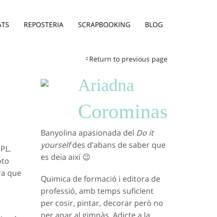
ATS
REPOSTERIA
SCRAPBOOKING
BLOG
Return to previous page
Ariadna
Corominas
Banyolina apasionada del
Do it
yourself
des d’abans de saber que
PL.
es deia així 😉
oto
ra que
Quimica de formació i editora de
professió, amb temps suficient
per cosir, pintar, decorar però no
per anar al gimnàs. Adicte a la