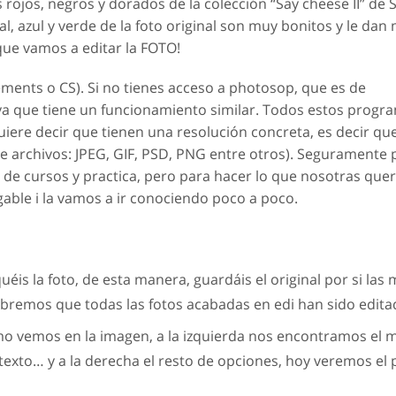
ojos, negros y dorados de la colección “Say cheese II” de 
al, azul y verde de la foto original son muy bonitos y le da
que vamos a editar la FOTO!
ements o CS). Si no tienes acceso a photosop, que es de
ya que tiene un funcionamiento similar. Todos estos progr
 quiere decir que tienen una resolución concreta, es decir qu
 archivos: JPEG, GIF, PSD, PNG entre otros). Seguramente 
de cursos y practica, pero para hacer lo que nosotras qu
igable i la vamos a ir conociendo poco a poco.
is la foto, de esta manera, guardáis el original por si las
abremos que todas las fotos acabadas en edi han sido edita
mo vemos en la imagen, a la izquierda nos encontramos el
 texto… y a la derecha el resto de opciones, hoy veremos el 