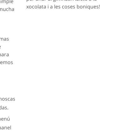
Simple
xocolata i a les coses boniques!
n mucha
amas
e
para
eremos
 moscas
das.
 menú
panel