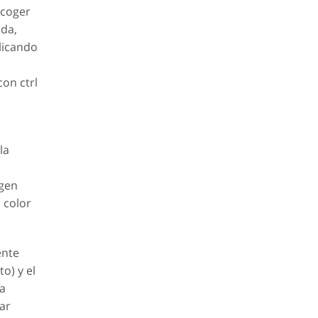
 coger
ada,
licando
on ctrl
la
agen
 color
ente
o) y el
la
ar