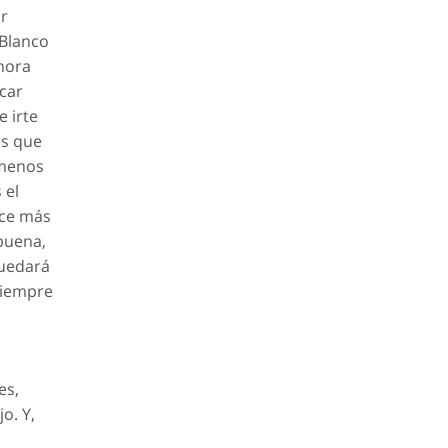
ar
 Blanco
hora
car
e irte
ás que
 menos
 el
ace más
buena,
quedará
 siempre
es,
o. Y,