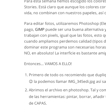
Para esta semana hemos escogido los colores r
Stories. Está claro que aunque los colores cor
vida, no combinan con nuestros papeles, así 
Para editar fotos, utilizaremos Photoshop (El
pago,
GIMP
puede ser una buena alternativa 
trabajan con pixels, igual que las fotos, esto
cuando ampliamos perdemos calidad (tipos de
dominar este programa son necesarias horas 
NO, en absoluto! La interficie es bastante am
Entonces… VAMOS A ELLO!
Primero de todo os recomiendo que dupliqué
😉 la podemos llamar IMG_345edi.jpg así s
Abrimos el archivo en photoshop. Tal y co
de las herramientas: pintar, borrar, añadir
de CAPAS.