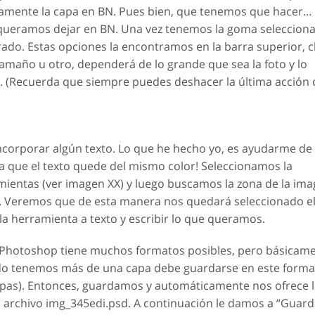
amente la capa en BN. Pues bien, que tenemos que hacer…
 queramos dejar en BN. Una vez tenemos la goma seleccion
o. Estas opciones la encontramos en la barra superior, c
n tamaño u otro, dependerá de lo grande que sea la foto y lo
. (Recuerda que siempre puedes deshacer la última acción c
corporar algún texto. Lo que he hecho yo, es ayudarme de 
ra que el texto quede del mismo color! Seleccionamos la
ientas (ver imagen XX) y luego buscamos la zona de la im
os. Veremos que de esta manera nos quedará seleccionado el
 la herramienta a texto y escribir lo que queramos.
r. Photoshop tiene muchos formatos posibles, pero básicam
do tenemos más de una capa debe guardarse en este format
 capas). Entonces, guardamos y automáticamente nos ofrece 
archivo img_345edi.psd. A continuación le damos a “Guard