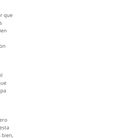
r que
s
ien
son
el
que
apa
pero
esta
 bien,