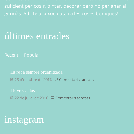
suficient per cosir, pintar, decorar però no per anar al
gimnàs. Adicte a la xocolata i a les coses boniques!
últimes entrades
Recent
Popular
La roba sempre organitzada
a
25 d'octubre de 2016
Comentaris tancats
La
I love Cactus
roba
sempre
a
22 de juliol de 2016
Comentaris tancats
organitzada
I
love
Cactus
instagram