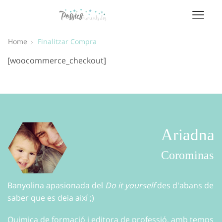
Home
Finalitzar Compra
[woocommerce_checkout]
Ariadna
Corominas
Banyolina apasionada del
Do it yourself
des d'abans de
saber que es deia així ;)
Quimica de formació i editora de professió, amb temps